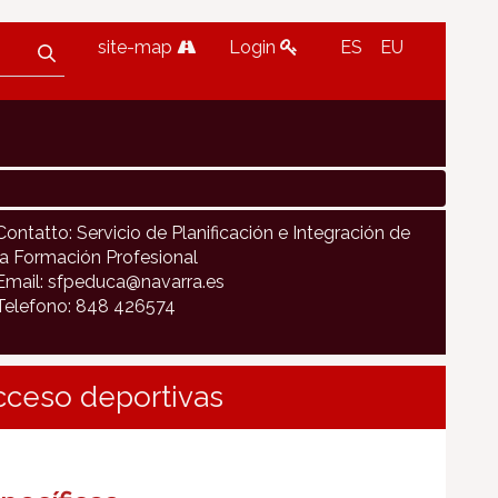
site-map
Login
ES
EU
Contatto: Servicio de Planificación e Integración de
la Formación Profesional
Email: sfpeduca@navarra.es
Telefono: 848 426574
cceso deportivas