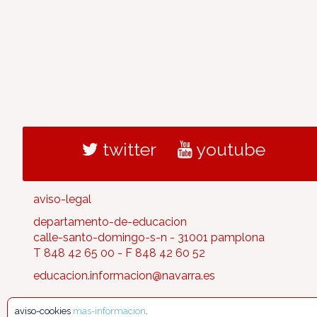
twitter
youtube
aviso-legal
departamento-de-educacion
calle-santo-domingo-s-n - 31001 pamplona
T 848 42 65 00 - F 848 42 60 52
educacion.informacion@navarra.es
aviso-cookies
mas-informacion
.