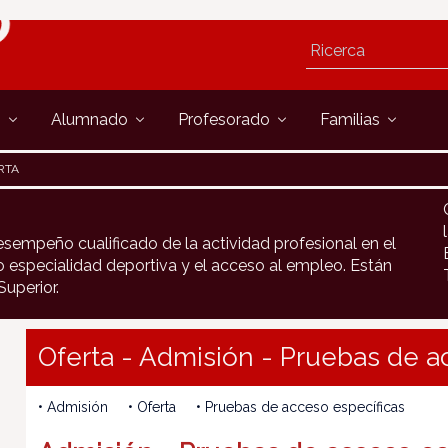
s
Alumnado
Profesorado
Familias
RTA
sempeño cualificado de la actividad profesional en el
 especialidad deportiva y el acceso al empleo. Están
uperior.
Oferta - Admisión - Pruebas de a
• Admisión • Oferta • Pruebas de acceso específicas