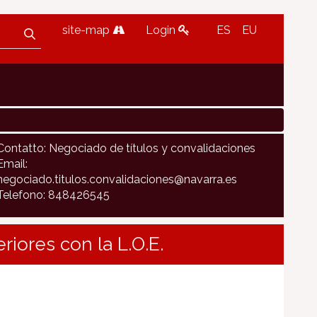
site-map
Login
ES
EU
Contatto: Negociado de títulos y convalidaciones
Email:
negociado.titulos.convalidaciones@navarra.es
Telefono: 848426545
riores con la L.O.E.