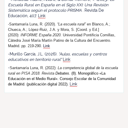
Escuela Rural en España en el Siglo XXI: Una Revisión
Sistemática según el protocolo PRISMA
. Revista De
Educación, 407.
Link
-Santamaría Luna, R. (2020).
“La escuela rural”
en Blanco, A.;
Chueca, A.; López-Ruiz, J.A. y Mora, S. [Coord. y Ed.]
(2020):
INFORME España 2020.
Universidad Pontificia Comillas,
Cátedra José María Martín Patino de la Cultura del Encuentro.
Madrid. pp. 219-290.
Link
-Murillo García, J.L. (2026).
"Aulas, escuelas y centros
educativos en territorio rural"
Link
-
Santamaría Luna, R. (202
2
):
La competencia global de la escuela
rural en PISA 2018.
R
evista
Debates.
(8). Monográfico «La
Educación en el Medio Rural». Consejo Escolar de la Comunidad
Link
de Madrid. (publicación digital 2022).