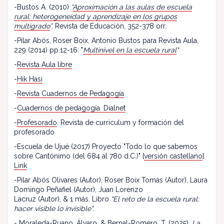
-Bustos A. (2010)
“
Aproximación a las aulas de escuela
rural: heterogeneidad y aprendizaje en los grupos
multigrado
”.
Revista de Educación, 352-378 orr.
-Pilar Abós, Roser Boix, Antonio Bustos para Revista Aula,
229 (2014) pp.12-16: "
Multinivel en la escuela rural
"
-
Revista Aula libre
-
Hik Hasi
-
Revista Cuadernos de Pedagogía
-
Cuadernos de pedagogía. Dialnet
-
Profesorado
. Revista de curriculum y formación del
profesorado
-Escuela de Ujué (2017) Proyecto "Todo lo que sabemos
sobre Cantónimo (del 684 al 780 d.C.)" [
versión castellano
]
Link
-Pilar Abós Olivares (Autor), Roser Boix Tomàs (Autor), Laura
Domingo Peñafiel (Autor), Juan Lorenzo
Lacruz (Autor), & 1 más. Libro
"El reto de la escuela rural:
hacer visible lo invisible"
.
- Moraleda-Ruano, Álvaro, & Bernal-Romero, T. (2025).
La