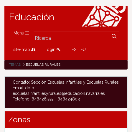
Educación
Menù
site-map
Login
ES
EU
TEMAS
ESCUELAS RURALES
Contatto: Sección Escuelas Infantiles y Escuelas Rurales
Email: dpto-
escuelasinfantilesyrurales@educacion.navarra.es
Telefono: 848426555 – 848424803
Zonas