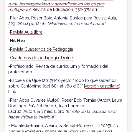
rural: heterogeneidad y aprendizaje en los grupos
multigrado
”.
Revista de Educación, 352-378 orr.
-Pilar Abós, Roser Boix, Antonio Bustos para Revista Aula,
229 (2014) pp.12-16: "
Multinivel en la escuela rural
"
-
Revista Aula libre
-
Hik Hasi
-
Revista Cuadernos de Pedagogía
-
Cuadernos de pedagogía. Dialnet
-
Profesorado
. Revista de curriculum y formación del
profesorado
-Escuela de Ujué (2017) Proyecto "Todo lo que sabemos
sobre Cantónimo (del 684 al 780 d.C.)" [
versión castellano
]
Link
-Pilar Abós Olivares (Autor), Roser Boix Tomàs (Autor), Laura
Domingo Peñafiel (Autor), Juan Lorenzo
Lacruz (Autor), & 1 más. Libro
"El reto de la escuela rural:
hacer visible lo invisible"
.
- Moraleda-Ruano, Álvaro, & Bernal-Romero, T. (2025).
La
Escuela Rural en España en el Siglo XXI: Una Revisión