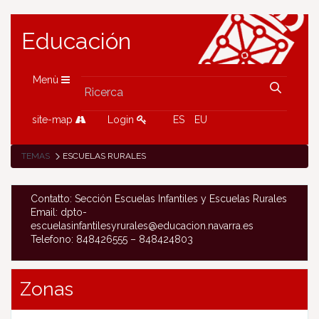
Educación
Menù
site-map
Login
ES
EU
TEMAS
ESCUELAS RURALES
Contatto: Sección Escuelas Infantiles y Escuelas Rurales
Email: dpto-
escuelasinfantilesyrurales@educacion.navarra.es
Telefono: 848426555 – 848424803
Zonas