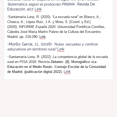
Sistemática según el protocolo PRISMA
. Revista De
Educación, 407.
Link
-Santamaría Luna, R. (2020).
“La escuela rural”
en Blanco, A.;
Chueca, A.; López-Ruiz, J.A. y Mora, S. [Coord. y Ed.]
(2020):
INFORME España 2020.
Universidad Pontificia Comillas,
Cátedra José María Martín Patino de la Cultura del Encuentro.
Madrid. pp. 219-290.
Link
-Murillo García, J.L. (2026).
"Aulas, escuelas y centros
educativos en territorio rural"
Link
-
Santamaría Luna, R. (202
2
):
La competencia global de la escuela
rural en PISA 2018.
R
evista
Debates.
(8). Monográfico «La
Educación en el Medio Rural». Consejo Escolar de la Comunidad
Link
de Madrid. (publicación digital 2022).