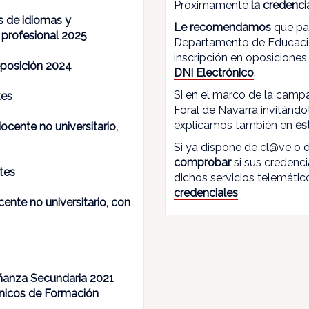
Próximamente
la credenci
s de idiomas y
Le recomendamos
que par
n profesional 2025
Departamento de Educación
inscripción en oposiciones 
eposición 2024
DNI Electrónico
.
Si en el marco de la campa
tes
Foral de Navarra invitánd
explicamos también en
es
cente no universitario,
Si ya dispone de cl@ve o d
comprobar
si sus credenc
tes
dichos servicios telemátic
credenciales
nte no universitario, con
ñanza Secundaria 2021
cnicos de Formación