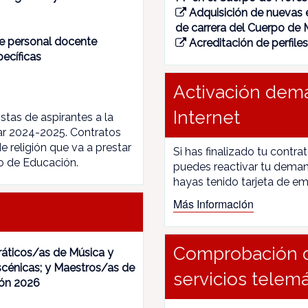
Adquisición de nuevas 
de carrera del Cuerpo de
de personal docente
Acreditación de perfile
pecíficas
Activación dem
Internet
istas de aspirantes a la
lar 2024-2025. Contratos
 religión que va a prestar
Si has finalizado tu contra
o de Educación.
puedes reactivar tu deman
hayas tenido tarjeta de em
Más Información
Comprobación d
ráticos/as de Música y
scénicas; y Maestros/as de
servicios telem
ión 2026