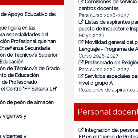
Comisiones de servicio
centros docentes
a de Apoyo Educativo del
Para curso 2026-2027
Listas de aspirantes pa
ue figura en las
puesto de Inspector e Ins
ra especialidades del
Mayo 2026
ción Profesional que han
Movilidad general del p
 Enseñanza Secundaria
Lenguaje - Programa de 
ión de Técnico/a Superior
Curso 2026-2027
 Educación
Profesorado de Religió
ción de Técnico/a de Grado
Para curso 2026-2027
nto de Educación
Servicios especiales p
as de Profesorado
nivel o grupo A
 el Centro "FP Sakana LH"
Relaciones de aspirantes a
ción de peón de almacén
Personal docen
s vigentes y
Integración del persona
s vigentes y
FP en el Cuerpo de Profe