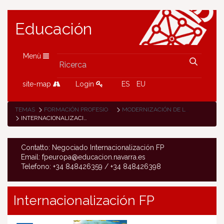
Educación
Menù
site-map
Login
ES
EU
TEMAS
FORMACIÓN PROFESIONAL
MODERNIZACIÓN DE LA FP
INTERNACIONALIZACIÓN FP
Contatto: Negociado Internacionalización FP
Email: fpeuropa@educacion.navarra.es
Telefono: +34 848426359 / +34 848426398
Internacionalización FP