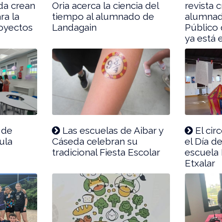
da crean
Oria acerca la ciencia del
revista 
ra la
tiempo al alumnado de
alumnad
royectos
Landagain
Público 
ya está e
 de
Las escuelas de Aibar y
El cir
ula
Cáseda celebran su
el Día de
tradicional Fiesta Escolar
escuela
Etxalar