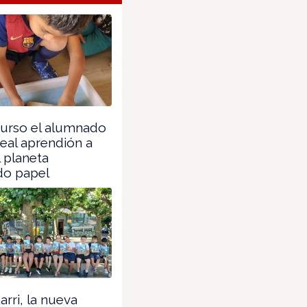
curso el alumnado
eal aprendión a
l planeta
do papel
arri, la nueva