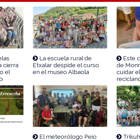
elas
La escuela rural de
Este 
 cierra
Etxalar despide el curso
de Monr
o el
en el museo Albaola
cuidar e
o
reciclan
El meteorólogo Peio
Trikuh