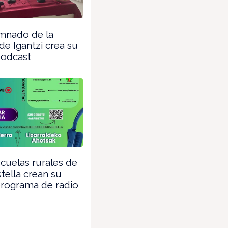
umnado de la
de Igantzi crea su
podcast
cuelas rurales de
stella crean su
programa de radio