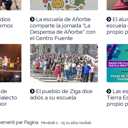
udios
La escuela de Añorbe
El al
remos
comparte la jornada "La
escuela 
Despensa de Añorbe" con
propio 
el Centro Puente
 de
El pueblo de Ziga dice
Las es
dialecto
adiós a su escuela
Tierra E
por
propio 
ementi per Pagina
Mostrati 1 - 15 su 464 risultati.