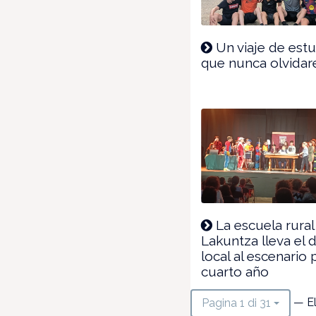
Un viaje de est
que nunca olvida
La escuela rural
Lakuntza lleva el 
local al escenario 
cuarto año
— El
Pagina 1 di 31