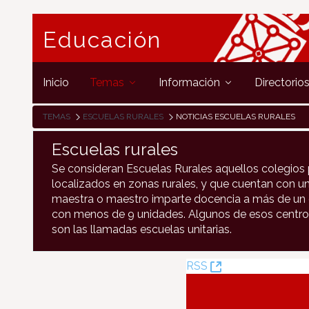
Educación
Inicio
Temas
Información
Directorio
TEMAS
ESCUELAS RURALES
NOTICIAS ESCUELAS RURALES
Escuelas rurales
Se consideran Escuelas Rurales aquellos colegios 
localizados en zonas rurales, y que cuentan con un
maestra o maestro imparte docencia a más de un c
con menos de 9 unidades. Algunos de esos centro
son las llamadas escuelas unitarias.
(Apre
RSS
una
nuova