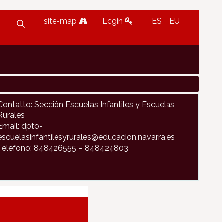
site-map
Login
ES
EU
Contatto: Sección Escuelas Infantiles y Escuelas
Rurales
Email: dpto-
escuelasinfantilesyrurales@educacion.navarra.es
Telefono: 848426555 – 848424803