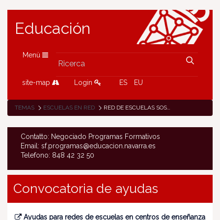
Educación
Menù
site-map
Login
ES
EU
TEMAS
ESCUELAS EN RED
RED DE ESCUELAS SOSTENIBLES
Contatto: Negociado Programas Formativos
Email: sf.programas@educacion.navarra.es
Telefono: 848 42 32 50
Convocatoria de ayudas
Ayudas para redes de escuelas en centros de enseñanza