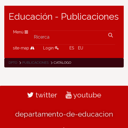
Educación - Publicaciones
Menù
site-map
Login
ES
EU
DPTO
PUBLICACIONES
CATÁLOGO
twitter
youtube
departamento-de-educacion