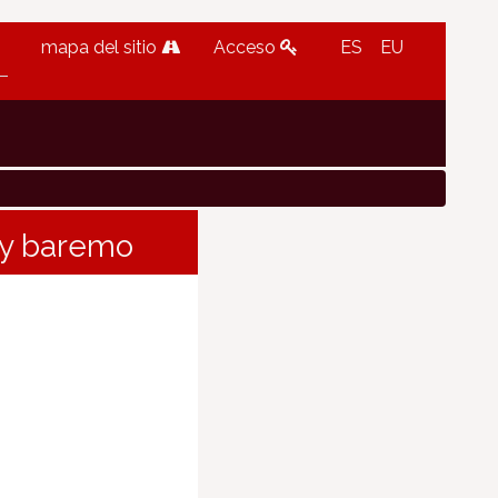
mapa del sitio
Acceso
ES
EU
s y baremo