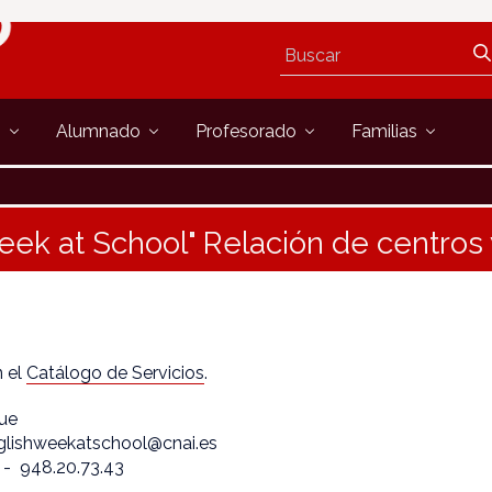
s
Alumnado
Profesorado
Familias
eek at School" Relación de centro
n el
Catálogo de Servicios
.
que
nglishweekatschool@cnai.es
 - 948.20.73.43