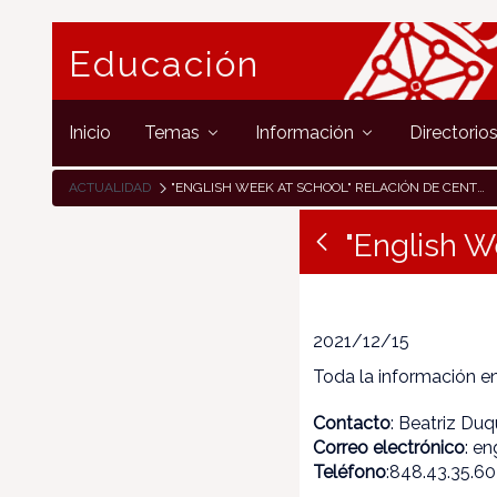
Educación
Inicio
Temas
Información
Directorio
ACTUALIDAD
"ENGLISH WEEK AT SCHOOL" RELACIÓN DE CENTROS Y BAREMO
"English W
2021/12/15
Toda la información e
Contacto
: Beatriz Du
Correo electrónico
: e
Teléfono
:848.43.35.60