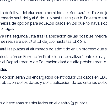
sta definitiva del alumnado admitido se efectuará el día 2 de ju
mnado será del 5 al 6 de julio hasta las 14:00 h. En esta matr
 mejora de opción para aquellos casos en los que no haya sid
er lugar.
cará una segunda lista tras la aplicación de las posibles mejor
se realizará del 13 al 14 de julio hasta las 14:00 h.
rá las plazas al alumnado no admitido en un proceso que se in
triculación en Formación Profesional se realizará entre el 17 
ue el Departamento de Educación dará detalle próximamente
udes
a opción serán los encargados de introducir los datos en E
probación de los datos y de la aplicación de los criterios de
s o hermanas matriculados en el centro (3 puntos)