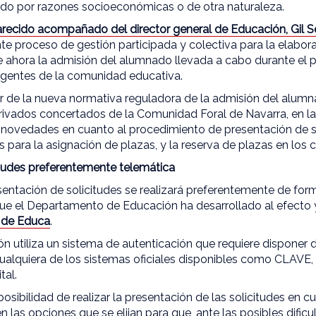
do por razones socioeconómicas o de otra naturaleza.
recido acompañado del director general de Educación, Gil Se
e proceso de gestión participada y colectiva para la elabora
de ahora la admisión del alumnado llevada a cabo durante el 
 agentes de la comunidad educativa.
or de la nueva normativa reguladora de la admisión del alumn
rivados concertados de la Comunidad Foral de Navarra, en 
novedades en cuanto al procedimiento de presentación de sol
s para la asignación de plazas, y la reserva de plazas en los c
itudes preferentemente telemática
sentación de solicitudes se realizará preferentemente de for
que el Departamento de Educación ha desarrollado al efecto 
l de Educa
.
ión utiliza un sistema de autenticación que requiere disponer
alquiera de los sistemas oficiales disponibles como CLAVE, DN
tal.
posibilidad de realizar la presentación de las solicitudes en c
 las opciones que se elijan para que, ante las posibles dific