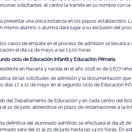
ersonas solicitantes, el centro la tramite en su nombre con l
á presentar una única instancia en los plazos establecidos. 
 un mismo alumno o alumna dará lugar a su exclusión del proc
 los casos de empate en el proceso de admisión se llevará a 
ción el día 14 de mayo a las 13.00 horas.
undo ciclo de Educación Infantil y Educación Primaria
residente en Navarra y nacida en el año 2018 es de 5.677 niñas
ática de las solicitudes de admisión y la documentación que
los días 17 a 21 de mayo en el segundo ciclo de Educación Inf
web del Departamento de Educación y en cada centro del list
el 10 de junio, abriéndose un plazo de reclamaciones a la list
sta definitiva del alumnado admitido se efectuará el día 18 de 
umnado será del 21 al 25 de junio hasta las 14:00 horas. En es