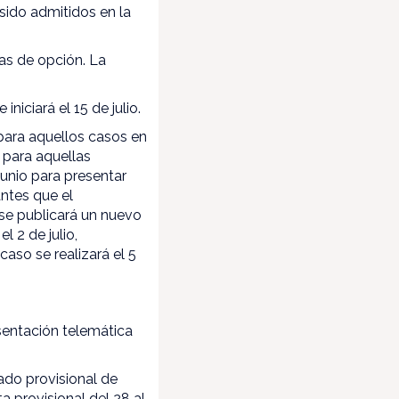
sido admitidos en la
ras de opción. La
iciará el 15 de julio.
 para aquellos casos en
 para aquellas
junio para presentar
antes que el
 se publicará un nuevo
l 2 de julio,
caso se realizará el 5
sentación telemática
ado provisional de
a provisional del 28 al