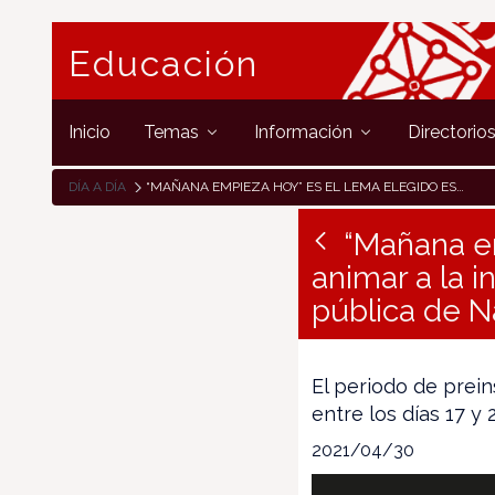
Educación
Inicio
Temas
Información
Directorio
DÍA A DÍA
“MAÑANA EMPIEZA HOY” ES EL LEMA ELEGIDO ESTE AÑO PARA ANIMAR A LA INSCRIPCIÓN DEL ALUMNADO EN LA RED EDUCATIVA PÚBLICA DE NAVARRA
“Mañana em
animar a la 
pública de N
El periodo de prein
entre los días 17 y
2021/04/30