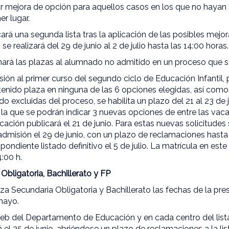
car mejora de opción para aquellos casos en los que no hayan 
er lugar.
cará una segunda lista tras la aplicación de las posibles mejo
se realizará del 29 de junio al 2 de julio hasta las 14:00 horas.
rá las plazas al alumnado no admitido en un proceso que se in
ión al primer curso del segundo ciclo de Educación Infantil,
tenido plaza en ninguna de las 6 opciones elegidas, así como
o excluidas del proceso, se habilita un plazo del 21 al 23 de 
 la que se podrán indicar 3 nuevas opciones de entre las vac
ión publicará el 21 de junio. Para estas nuevas solicitudes
admisión el 29 de junio, con un plazo de reclamaciones hasta e
ondiente listado definitivo el 5 de julio. La matrícula en este 
4:00 h.
bligatoria, Bachillerato y FP
a Secundaria Obligatoria y Bachillerato las fechas de la pre
mayo.
Web del Departamento de Educación y en cada centro del list
el 25 de junio, abriéndose un plazo de reclamaciones a la list