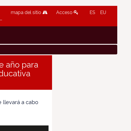
mapa del sitio
Acceso
ES
EU
e año para
educativa
e llevará a cabo