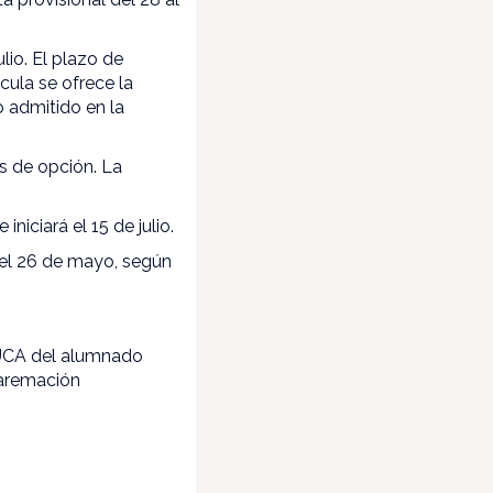
lio. El plazo de
ícula se ofrece la
o admitido en la
as de opción. La
iciará el 15 de julio.
y el 26 de mayo, según
.
DUCA del alumnado
 baremación