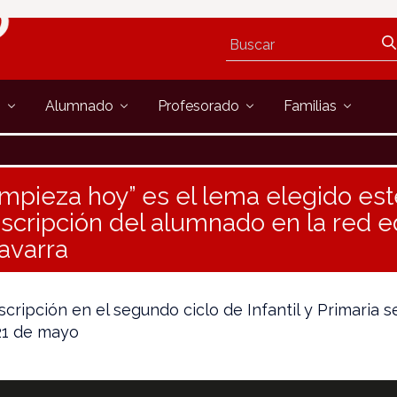
s
Alumnado
Profesorado
Familias
pieza hoy” es el lema elegido est
inscripción del alumnado en la red 
avarra
scripción en el segundo ciclo de Infantil y Primaria s
 21 de mayo