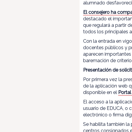
alumnado desfavoreci
El consejero ha compa
destacado el important
que regulará a partir 
todos los principales
Con la entrada en vig
docentes públicos y p
aparecen importantes 
baremación de criterio
Presentación de solic
Por primera vez la pre
de la aplicación web 
disponible en el
Porta
El acceso a la aplicac
usuario de EDUCA, o cu
electrónico o firma digi
Se habilita también la 
centros consignados en