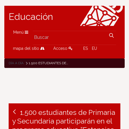
Educación
Menú
mapa del sitio
Acceso
ES
EU
DÍA A DÍA
1.500 ESTUDIANTES DE PRIMARIA Y SECUNDARIA PARTICIPARÁN EN EL PROGRAMA EDUCATIVO “ESTANCIAS PARA VIVIR EN EUSKERA”
1.500 estudiantes de Primaria
y Secundaria participarán en el