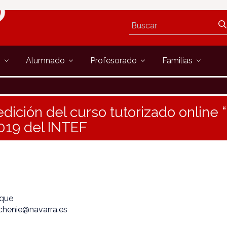
s
Alumnado
Profesorado
Familias
 edición del curso tutorizado online 
019 del INTEF
ique
echenie@navarra.es