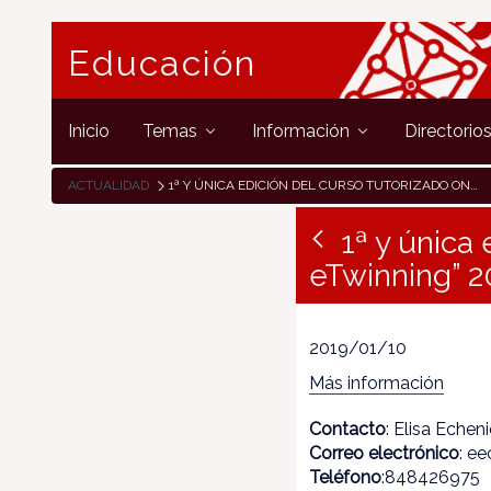
Educación
Inicio
Temas
Información
Directorio
ACTUALIDAD
1ª Y ÚNICA EDICIÓN DEL CURSO TUTORIZADO ONLINE “PROYECTA ETWINNING” 2019 DEL INTEF
1ª y única
eTwinning” 2
2019/01/10
Más información
Contacto
: Elisa Echen
Correo electrónico
: e
Teléfono
:848426975