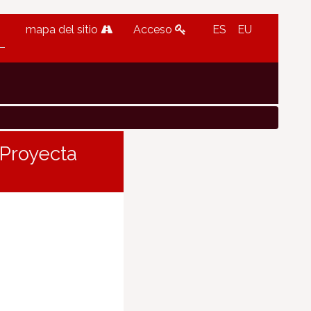
mapa del sitio
Acceso
ES
EU
“Proyecta