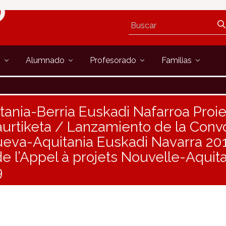
s
Alumnado
Profesorado
Familias
tania-Berria Euskadi Nafarroa Proi
jaurtiketa / Lanzamiento de la Conv
eva-Aquitania Euskadi Navarra 20
 l’Appel à projets Nouvelle-Aquit
9