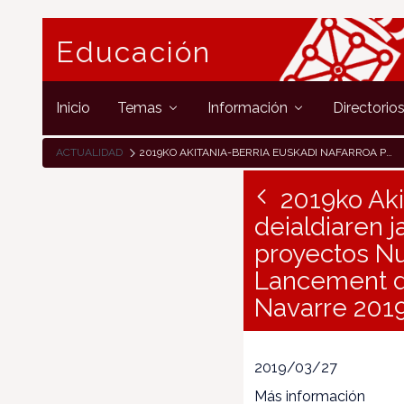
Educación
Inicio
Temas
Información
Directorio
ACTUALIDAD
2019KO AKITANIA-BERRIA EUSKADI NAFARROA PROIEKTU-DEIALDIAREN JAURTIKETA / LANZAMIENTO DE LA CONVOCATORIA DE PROYECTOS NUEVA-AQUITANIA EUSKADI NAVARRA 2019 / LANCEMENT DE L’APPEL À PROJETS NOUVELLE-AQUITAINE EUSKADI NAVARRE 2019
2019ko Aki
deialdiaren 
proyectos Nu
Lancement de
Navarre 201
2019/03/27
Más información