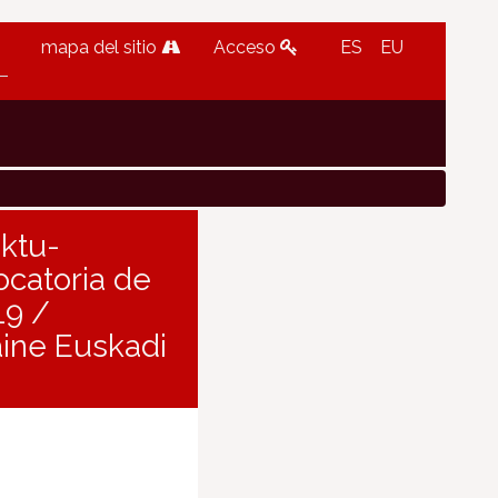
mapa del sitio
Acceso
ES
EU
ektu-
ocatoria de
19 /
aine Euskadi