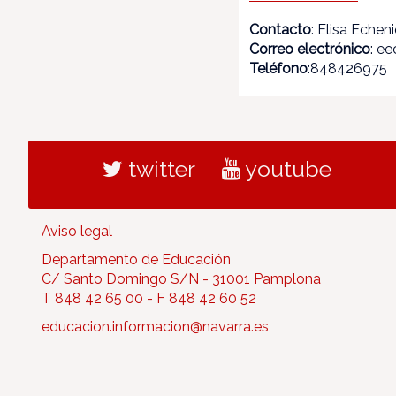
Contacto
: Elisa Echen
Correo electrónico
: e
Teléfono
:848426975
twitter
youtube
Aviso legal
Departamento de Educación
C/ Santo Domingo S/N - 31001 Pamplona
T 848 42 65 00 - F 848 42 60 52
educacion.informacion@navarra.es