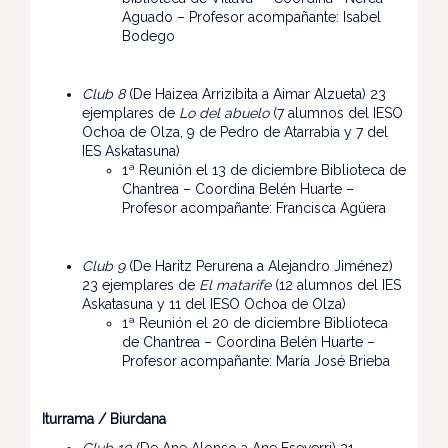
Aguado – Profesor acompañante: Isabel
Bodego
Club 8
(De Haizea Arrizibita a Aimar Alzueta) 23
ejemplares de
Lo del abuelo
(7 alumnos del IESO
Ochoa de Olza, 9 de Pedro de Atarrabia y 7 del
IES Askatasuna)
1ª Reunión el 13 de diciembre Biblioteca de
Chantrea – Coordina Belén Huarte –
Profesor acompañante: Francisca Agüera
Club 9
(De Haritz Perurena a Alejandro Jiménez)
23 ejemplares de
El matarife
(12 alumnos del IES
Askatasuna y 11 del IESO Ochoa de Olza)
1ª Reunión el 20 de diciembre Biblioteca
de Chantrea – Coordina Belén Huarte –
Profesor acompañante: María José Brieba
Iturrama / Biurdana
Club 10
(De Ane Alonso a Ane Eseverri) 21