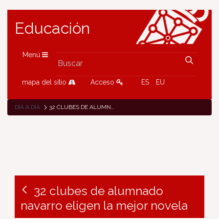
Educación
Menú
mapa del sitio
Acceso
ES
EU
DÍA A DÍA
32 CLUBES DE ALUMNADO NAVARRO ELIGEN LA MEJOR NOVELA
32 clubes de alumnado
navarro eligen la mejor novela