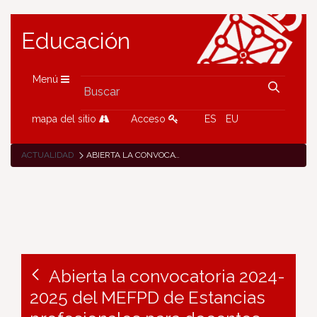
Educación
Menú
mapa del sitio
Acceso
ES
EU
ACTUALIDAD
ABIERTA LA CONVOCATORIA 2024-2025 DEL MEFPD DE ESTANCIAS PROFESIONALES PARA DOCENTES
Abierta la convocatoria 2024-
2025 del MEFPD de Estancias