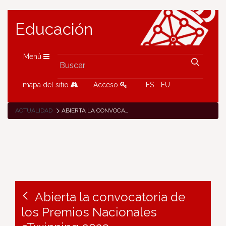
Educación
Menú
mapa del sitio
Acceso
ES
EU
ACTUALIDAD
ABIERTA LA CONVOCATORIA DE LOS PREMIOS NACIONALES ETWINNING 2023
Abierta la convocatoria de
los Premios Nacionales