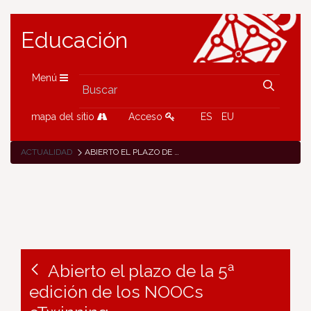
Educación
Menú
mapa del sitio
Acceso
ES
EU
ACTUALIDAD
ABIERTO EL PLAZO DE LA 5ª EDICIÓN DE LOS NOOCS ETWINNING
Abierto el plazo de la 5ª
edición de los NOOCs