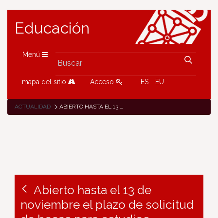
Educación
Menú
mapa del sitio
Acceso
ES
EU
ACTUALIDAD
ABIERTO HASTA EL 13 DE NOVIEMBRE EL PLAZO DE SOLICITUD DE BECAS PARA ESTUDIOS UNIVERSITARIOS Y POSTOBLIGATORIOS
Abierto hasta el 13 de
noviembre el plazo de solicitud