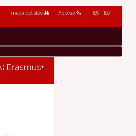
mapa del sitio
Acceso
ES
EU
A) Erasmus+