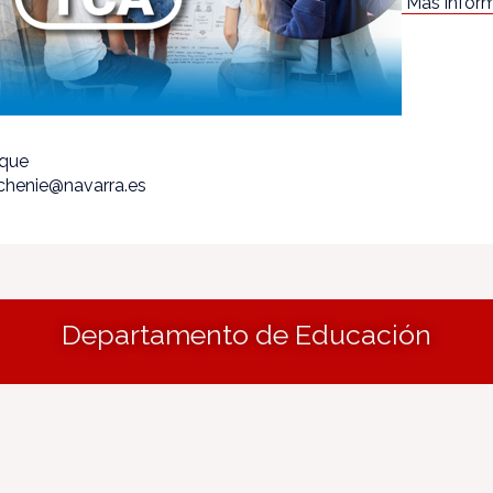
Más infor
ique
echenie@navarra.es
Departamento de Educación