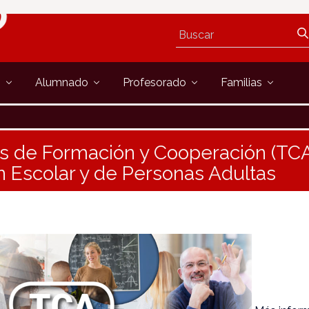
s
Alumnado
Profesorado
Familias
es de Formación y Cooperación (TC
 Escolar y de Personas Adultas