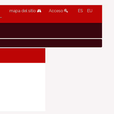
mapa del sitio
Acceso
ES
EU
g