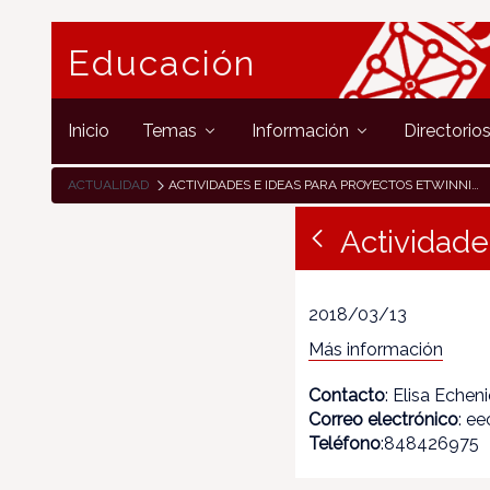
Educación
Inicio
Temas
Información
Directorio
ACTUALIDAD
ACTIVIDADES E IDEAS PARA PROYECTOS ETWINNING
Actividade
2018/03/13
Más información
Contacto
: Elisa Echen
Correo electrónico
: e
Teléfono
:848426975