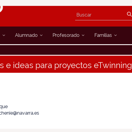
s
Alumnado
Profesorado
Familias
s e ideas para proyectos eTwinnin
ique
echenie@navarra.es