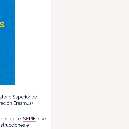
torio Superior de
uración Erasmus+
ados por el
SEPIE
, que
nstrucciones e