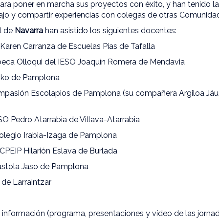
para poner en marcha sus proyectos con éxito, y han tenido l
ajo y compartir experiencias con colegas de otras Comunid
l de
Navarra
han asistido los siguientes docentes:
 Karen Carranza de Escuelas Pías de Tafalla
eca Olloqui del IESO Joaquín Romera de Mendavia
soko de Pamplona
mpasión Escolapios de Pamplona (su compañera Argiloa Jáure
SO Pedro Atarrabia de Villava-Atarrabia
olegio Irabia-Izaga de Pamplona
CPEIP Hilarión Eslava de Burlada
Ikastola Jaso de Pamplona
 de Larraintzar
 información (programa, presentaciones y vídeo de las jornada