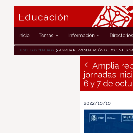
Educación
Inicio
Temas
Información
Directorio
DESDE LOS CENTROS
AMPLIA REPRESENTACIÓN DE DOCENTES NAVARROS EN LAS JORNADAS INICIALES ERASMUS+ KA122-SCH DE ZARAGOZA LOS DÍAS 6
Amplia rep
jornadas ini
6 y 7 de oct
2022/10/10