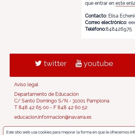
que entrar en
este enl
Contacto
: Elisa Echen
Correo electrónico
: e
Teléfono
:848426975
twitter
youtube
Aviso legal
Departamento de Educación
C/ Santo Domingo S/N - 31001 Pamplona
T 848 42 65 00 - F 848 42 60 52
educacion.informacion@navarra.es
Este sitio web usa cookies para mejorar la forma en que le ofrecemos i