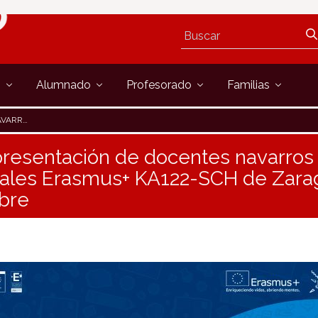
s
Alumnado
Profesorado
Familias
 Y 7 DE OCTUBRE
resentación de docentes navarros 
ciales Erasmus+ KA122-SCH de Zarag
ubre