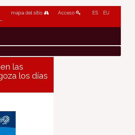
mapa del sitio
Acceso
ES
EU
en las
oza los días