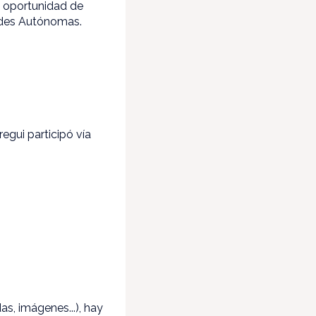
a oportunidad de
ades Autónomas.
gui participó vía
s, imágenes...), hay