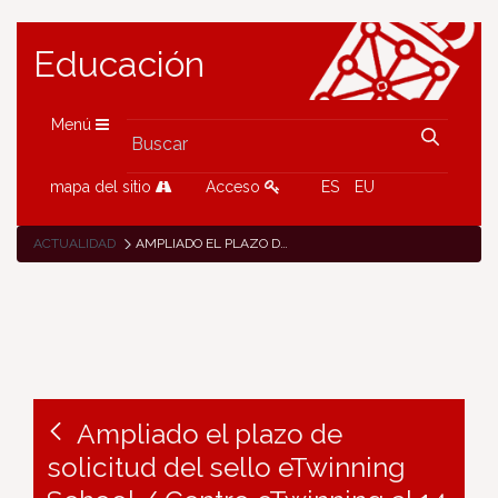
Educación
Menú
mapa del sitio
Acceso
ES
EU
ACTUALIDAD
AMPLIADO EL PLAZO DE SOLICITUD DEL SELLO ETWINNING SCHOOL / CENTRO ETWINNING AL 14 DE FEBRERO DE 2023
Ampliado el plazo de
solicitud del sello eTwinning