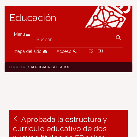
Educación
Menú
mapa del sitio
Acceso
ES
EU
DÍA A DÍA
APROBADA LA ESTRUCTURA Y CURRÍCULO EDUCATIVO DE DOS NUEVOS TÍTULOS DE FP SOBRE MEDIACIÓN COMUNICATIVA Y ORGANIZACIÓN Y CONTROL DE OBRAS
Aprobada la estructura y
currículo educativo de dos