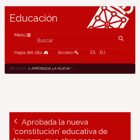
Educación
Menú
mapa del sitio
Acceso
ES
EU
DÍA A DÍA
APROBADA LA NUEVA ‘CONSTITUCIÓN’ EDUCATIVA DE NAVARRA, QUE ABRE PASO A REGLAMENTOS ESPECÍFICOS DE FP, CONSERVATORIOS, ESCUELAS RURALES, DE ARTE Y DE IDIOMAS Y CENTROS DE EDUCACIÓN ESPECIAL
Aprobada la nueva
‘constitución’ educativa de