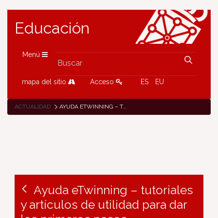
Educación
Menú
mapa del sitio
Acceso
ES
EU
ACTUALIDAD
AYUDA ETWINNING – TUTORIALES Y ARTÍCULOS DE UTILIDAD PARA DAR LOS PRIMEROS PASOS
Ayuda eTwinning – tutoriales
y artículos de utilidad para dar