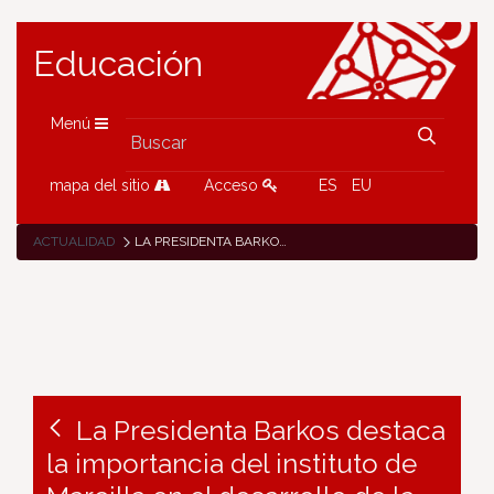
Educación
Menú
mapa del sitio
Acceso
ES
EU
ACTUALIDAD
LA PRESIDENTA BARKOS DESTACA LA IMPORTANCIA DEL INSTITUTO DE MARCILLA EN EL DESARROLLO DE LA ZONA
La Presidenta Barkos destaca
la importancia del instituto de