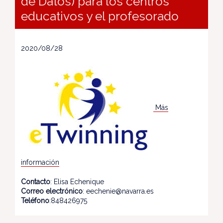
de Datos) para los centros
educativos y el profesorado
2020/08/28
Más
información
Contacto
: Elisa Echenique
Correo electrónico
: eechenie@navarra.es
Teléfono
:848426975