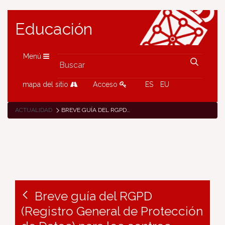
Educación
Menú
mapa del sitio
Acceso
ES
EU
ACTUALIDAD
BREVE GUÍA DEL RGPD (REGISTRO GENERAL DE PROTECCIÓN DE DATOS) PARA LOS CENTROS EDUCATIVOS Y EL PROFESORADO
Breve guía del RGPD
(Registro General de Protección