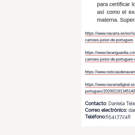
para certificar
así como el ex
materna. Supera
https://www.navarra.es/es/n
camoes-junior-de-portugues
https://www.lavanguardia.co
camoes-junior-de-portugues-
https://www.noticiasdenavar
https://www.navarradigital.e
portugues/202002191345140
Contacto
: Daniela Tel
Correo electrónico
: d
Teléfono
:654177246