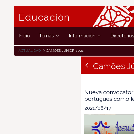
Educación
Inicio
Temas
Información
Directorio
ACTUALIDAD
CAMÕES JÚNIOR 2021
Camões Jú
Nueva convocatoria
portugués como len
2021/06/17