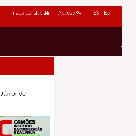
mapa del sitio
Acceso
ES
EU
 Júnior de