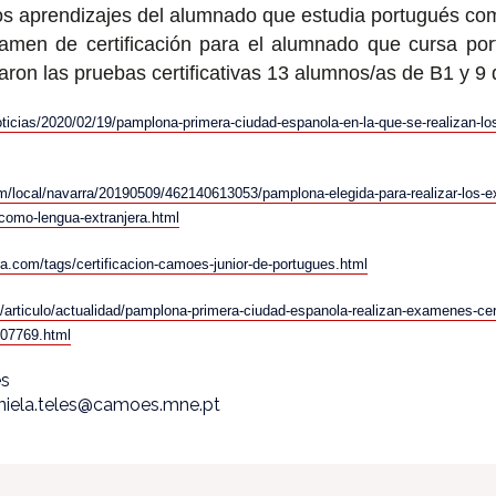
 los aprendizajes del alumnado que estudia portugués co
amen de certificación para el alumnado que cursa po
ron las pruebas certificativas 13 alumnos/as de B1 y 9 
oticias/2020/02/19/pamplona-primera-ciudad-espanola-en-la-que-se-realizan-lo
m/local/navarra/20190509/462140613053/pamplona-elegida-para-realizar-los-e
como-lengua-extranjera.html
ra.com/tags/certificacion-camoes-junior-de-portugues.html
s/articulo/actualidad/pamplona-primera-ciudad-espanola-realizan-examenes-cer
07769.html
es
aniela.teles@camoes.mne.pt