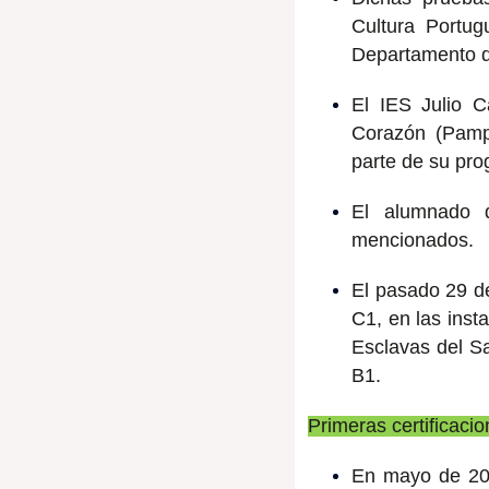
Cultura Portu
Departamento de
El IES Julio C
Corazón (Pamp
parte de su pro
El alumnado q
mencionados.
El pasado 29 d
C1, en las inst
Esclavas del S
B1.
Primeras certificac
En mayo de 201