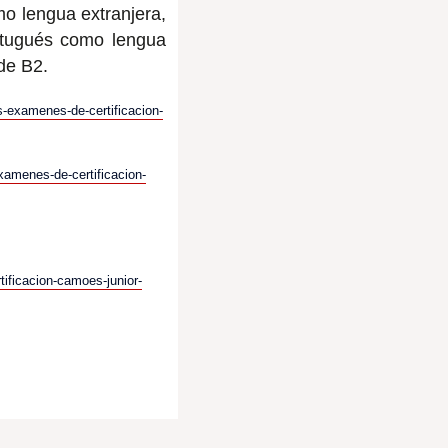
mo lengua extranjera,
rtugués como lengua
de B2.
s-examenes-de-certificacion-
xamenes-de-certificacion-
tificacion-camoes-junior-