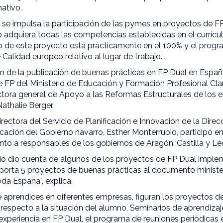
ativo.
n se impulsa la participación de las pymes en proyectos de F
 adquiera todas las competencias establecidas en el currícul
o de este proyecto está prácticamente en el 100% y el progr
 Calidad europeo relativo al lugar de trabajo.
ón de la publicación de buenas prácticas en FP Dual en Españ
de FP del Ministerio de Educación y Formación Profesional Cla
ectora general de Apoyo a las Reformas Estructurales de los
athalie Berger.
irectora del Servicio de Planificación e Innovación de la Dire
ción del Gobierno navarro, Esther Monterrubio, participó 
nto a responsables de los gobiernos de Aragón, Castilla y Le
io dio cuenta de algunos de los proyectos de FP Dual imple
orta 5 proyectos de buenas prácticas al documento ministe
da España”, explica.
e aprendices en diferentes empresas, figuran los proyectos d
respecto a la situación del alumno, Seminarios de aprendizaj
experiencia en FP Dual, el programa de reuniones periódicas 