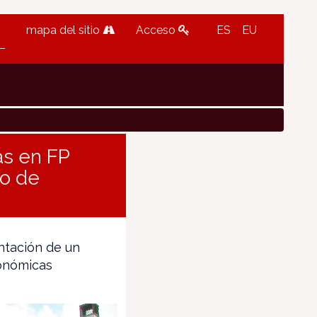
mapa del sitio
Acceso
ES
EU
as en FP
do de
ntación de un
tonómicas