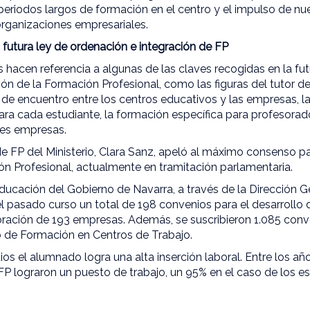
 periodos largos de formación en el centro y el impulso de n
organizaciones empresariales.
 futura ley de ordenación e integración de FP
 hacen referencia a algunas de las claves recogidas en la fu
ón de la Formación Profesional, como las figuras del tutor del
de encuentro entre los centros educativos y las empresas, la
a cada estudiante, la formación específica para profesorado
tes empresas.
de FP del Ministerio, Clara Sanz, apeló al máximo consenso pa
ón Profesional, actualmente en tramitación parlamentaria.
ucación del Gobierno de Navarra, a través de la Dirección 
 el pasado curso un total de 198 convenios para el desarrollo 
oración de 193 empresas. Además, se suscribieron 1.085 conv
o de Formación en Centros de Trabajo.
udios el alumnado logra una alta inserción laboral. Entre los a
FP lograron un puesto de trabajo, un 95% en el caso de los e
.