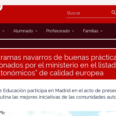
s
Alumnado
Profesorado
Familias
ramas navarros de buenas práctic
onados por el ministerio en el lista
tonómicos” de calidad europea
 Educación participa en Madrid en el acto de prese
tina las mejores iniciativas de las comunidades au