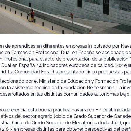
ón de aprendices en diferentes empresas impulsado por Navar
as en Formación Profesional Dual en España seleccionada por 
 Profesional para el acto de presentación de la publicación 
 Dual en España. 14 indicadores europeos de calidad. 102 ej
id. La Comunidad Foral ha presentado cinco propuestas para 
leccionado por el Ministerio de Educación y Formación Profe
on la asistencia técnica de la Fundación Bertelsmann. La inv
desarrollados en las distintas comunidades autónomas bajo c
omo referencia esta buena práctica navarra en FP Dual, iniciad
ativos del sector agrario (ciclo de Grado Superior de Ganader
strial (ciclo de Grado Superior de Mecatrónica Industrial), q
 2 ó 3 empresas distintas para obtener perspectivas del perfi