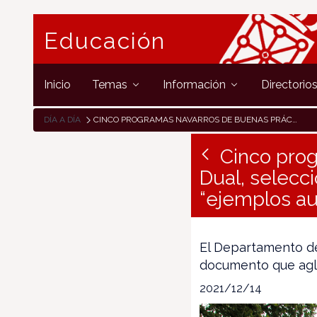
Educación
Inicio
Temas
Información
Directorio
DÍA A DÍA
CINCO PROGRAMAS NAVARROS DE BUENAS PRÁCTICAS EN FP DUAL, SELECCIONADOS POR EL MINISTERIO EN EL LISTADO DE “EJEMPLOS AUTONÓMICOS” DE CALIDAD EUROPEA
Cinco prog
Dual, selecci
“ejemplos au
El Departamento de
documento que aglu
2021/12/14