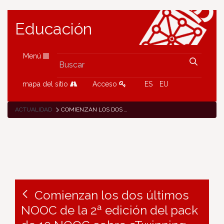
Educación
Menú
mapa del sitio
Acceso
ES
EU
ACTUALIDAD
COMIENZAN LOS DOS ÚLTIMOS NOOC DE LA 2ª EDICIÓN DEL PACK DE 10 NOOC SOBRE ETWINNING
Comienzan los dos últimos
NOOC de la 2ª edición del pack