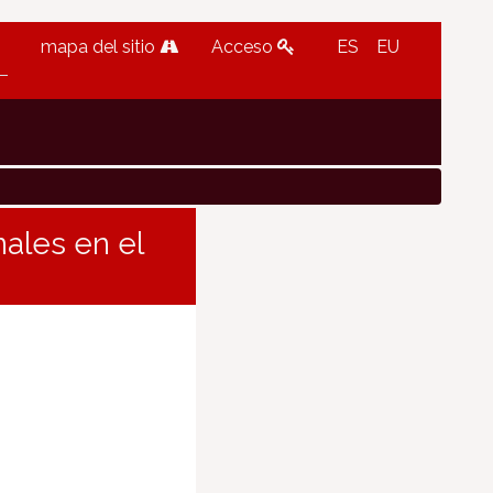
mapa del sitio
Acceso
ES
EU
ales en el