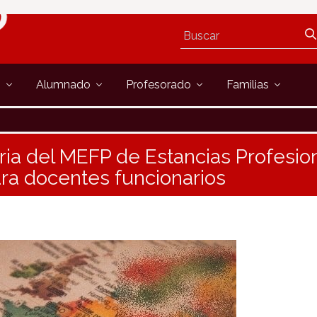
s
Alumnado
Profesorado
Familias
ia del MEFP de Estancias Profesion
ara docentes funcionarios