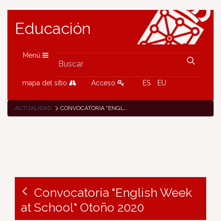
Educación
Menú
mapa del sitio
Acceso
ES
EU
ACTUALIDAD
CONVOCATORIA "ENGLISH WEEK AT SCHOOL" OTOÑO 2020
Convocatoria "English Week
at School" Otoño 2020