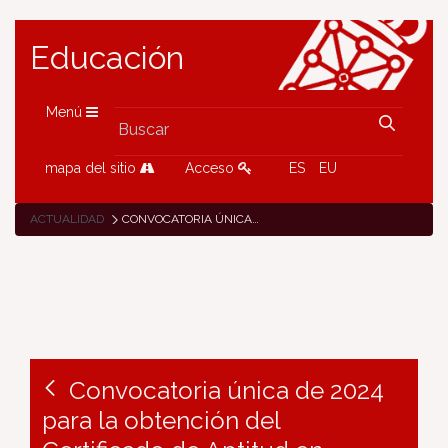
Educación
Menú
mapa del sitio
Acceso
ES
EU
ACTUALIDAD
CONVOCATORIA ÚNICA DE 2024 PARA LA OBTENCIÓN DEL CERTIFICADO DE APTITUD EN EUSKERA (EGA)
Convocatoria única de 2024
para la obtención del