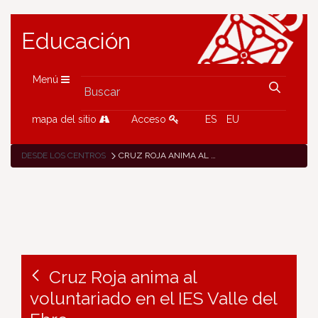
Educación
Menú
mapa del sitio
Acceso
ES
EU
DESDE LOS CENTROS
CRUZ ROJA ANIMA AL VOLUNTARIADO EN EL IES VALLE DEL EBRO
Cruz Roja anima al
voluntariado en el IES Valle del