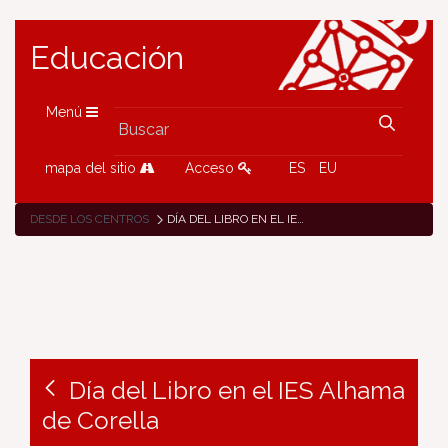
Educación
Menú
mapa del sitio
Acceso
ES
EU
DESDE LOS CENTROS
DÍA DEL LIBRO EN EL IES ALHAMA DE CORELLA
Día del Libro en el IES Alhama
de Corella