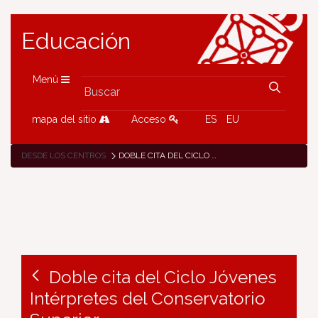
Educación
Menú
mapa del sitio
Acceso
ES
EU
DESDE LOS CENTROS
DOBLE CITA DEL CICLO JÓVENES INTÉRPRETES DEL CONSERVATORIO SUPERIOR
Doble cita del Ciclo Jóvenes
Intérpretes del Conservatorio