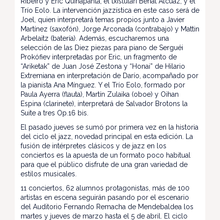
Ribeiro y Eric Quinapanta, el txistulari Beñat Alcuaz, y el
Trío Eolo. La intervención jazzística en este caso será de
Joel, quien interpretará temas propios junto a Javier
Martínez (saxofón), Jorge Arconada (contrabajo) y Mattin
Arbelaitz (batería). Además, escucharemos una
selección de las Diez piezas para piano de Serguéi
Prokófiev interpretadas por Eric, un fragmento de
“Ariketak” de Juan José Zestona y “Honai” de Hilario
Extremiana en interpretación de Darío, acompañado por
la pianista Ana Mínguez. Y el Trío Eolo, formado por
Paula Ayerra (flauta), Martín Zulaika (oboe) y Oihan
Espina (clarinete), interpretará de Salvador Brotons la
Suite a tres Op.16 bis.
El pasado jueves se sumó por primera vez en la historia
del ciclo el jazz, novedad principal en esta edición. La
fusión de intérpretes clásicos y de jazz en los
conciertos es la apuesta de un formato poco habitual
para que el público disfrute de una gran variedad de
estilos musicales.
11 conciertos, 62 alumnos protagonistas, más de 100
artistas en escena seguirán pasando por el escenario
del Auditorio Fernando Remacha de Mendebaldea los
martes y jueves de marzo hasta el 5 de abril. El ciclo