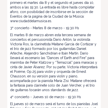
primero el martes día 8 y el segundo el jueves día 10,
ambos a las 19:30. La entrada es libre hasta completar
aforo, con posibilidad de inscribirse en la sección de
Eventos de la página de la Ciudad de la Música:
www.ciudaddelamusica.es.
3º concierto - Martes 8 de marzo - 19:30 Hs
El martes 8 de marzo abren esta tercera semana de
conciertos el percusionista Darío Antón, la violinista
Victoria Ros, la clarinetista Maitane García de Cortázar y
el trío de jazz formado por los guitarristas Daniel
Arteche, Alejandro Sanchidrian e Ibán Martín. Darío
llevará al escenario las “Dances of Earth and Fire” para
marimba de Peter Klatzow y “Temazcal” para maracas y
cinta de Javier Álvarez. Por su parte, Victoria interpretará
el Poème, Op.25 para violìn y orquesta de Ernest
Chausson, en su versión para violín y piano,
acompañada por la pianista María Zisi. Maitane ofrecerá
la fantasía para clarinete solo de Juan Vercher, y el trío
de guitarras tocarán unos standards de jazz.
4º concierto - Jueves 10 de marzo - 19:30 Hs
El jueves 10 de marzo será el turno de los pianistas Joel