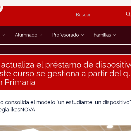
s
Alumnado
Profesorado
Familias
actualiza el préstamo de dispositivo
te curso se gestiona a partir del q
 Primaria
 consolida el modelo “un estudiante, un dispositivo”,
tegia ikasNOVA