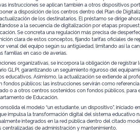
s instrucciones se aplican también a otros dispositivos port
ner a disposición de los centros dentro del Plan de Digital
ctualización de los destinatarios. El préstamo se dirige ahor
ustándose a la secuencia de digitalización por etapas propuest
ción. Se concreta una regulación más precisa de desperfec
ición clara de estos conceptos, fijando tarifas oficiales de r
lor venal del equipo según su antigüedad, limitando así la c
s familias en caso de averías.
iones organizativas, se incorpora la obligación de registrar 
rio GLPI, garantizando un seguimiento riguroso del equipami
os educativos. Asimismo, la actualización se extiende al prof
 fondos públicos: las instrucciones servirán como referenci
ado o a otros centros sostenidos con fondos públicos, para
epartamento de Educación.
nsolida el modelo “un estudiante, un dispositivo”, iniciado e
que impulsa la transformación digital del sistema educativo 
tualmente integrados en la red pública dentro del citado mod
 centralizadas de administración y mantenimiento.