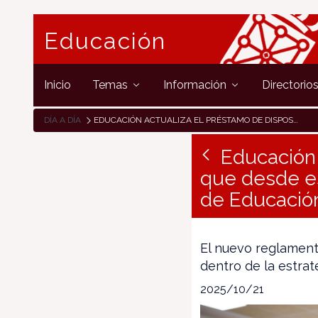
Educación
Inicio
Temas
Información
Directorio
DÍA A DÍA
EDUCACIÓN ACTUALIZA EL PRÉSTAMO DE DISPOSITIVOS DIGITALES, QUE DESDE ESTE CURSO SE GESTIONA A PARTIR DEL QUINTO CURSO DE EDUCACIÓN PRIMARIA
Educación 
que desde es
de Educación
El nuevo reglamento
dentro de la estra
2025/10/21