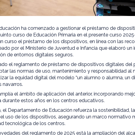
ucación ha comenzado a gestionar el préstamo de dispositiv
uinto curso de Educación Primaria en el presente curso 2025
n curso el préstamo de los dispositivos, en línea con las re
ado por el Ministerio de Juventud e Infancia que elaboró un
ón de entornos digitales seguros.
ado el reglamento de préstamo de dispositivos digitales de
ptar las normas de uso, mantenimiento y responsabilidad al 
izar la equidad digital del modelo “un alumno o alumna, un d
s navarros.
plía el ámbito de aplicación del anterior, incorporando mejo
 durante estos años en los centros educativos.
, el Departamento de Educación refuerza la sostenibilidad, la
 el uso de los dispositivos, asegurando un marco normativo m
ad tecnológica de los centros.
 novedades del reglamento de 2025 está la ampliación del al