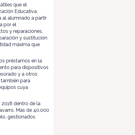
átiles que el
ización Educativa
a al alumnado a partir
a por el
tos y reparaciones,
eparación y sustitución
antidad máxima que
los préstamos en la
ento para dispositivos
esorado y a otros
a también para
 equipos cuya
n 2018 dentro de la
navarro. Más de 40.000
elo, gestionados