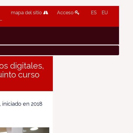
mapa del sitio
Acceso
ES
EU
s digitales,
uinto curso
 iniciado en 2018