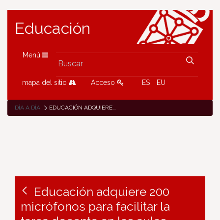
Educación
Menú
mapa del sitio
Acceso
ES
EU
DÍA A DÍA
EDUCACIÓN ADQUIERE 200 MICRÓFONOS PARA FACILITAR LA TAREA DOCENTE EN LAS AULAS
Educación adquiere 200
micrófonos para facilitar la