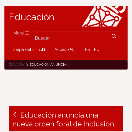
Educación
Menú
mapa del sitio
Acceso
ES
EU
DÍA A DÍA
EDUCACIÓN ANUNCIA UNA NUEVA ORDEN FORAL DE INCLUSIÓN
Educación anuncia una
nueva orden foral de Inclusión