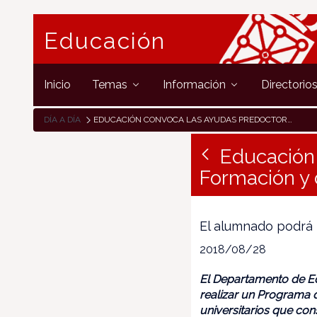
Educación
Inicio
Temas
Información
Directorio
DÍA A DÍA
EDUCACIÓN CONVOCA LAS AYUDAS PREDOCTORALES DEL PLAN DE FORMACIÓN Y DE I+D CON UNA DOTACIÓN DE 765.000 EUROS
Educación 
Formación y 
El alumnado podrá p
2018/08/28
El Departamento de Ed
realizar un Programa 
universitarios que co