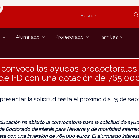
s
Alumnado
Profesorado
Familias
convoca las ayudas predoctorales 
de I+D con una dotación de 765.00
resentar la solicitud hasta el próximo día 25 de se
ucación ha abierto la convocatoria para la solicitud de ayu
de Doctorado de interés para Navarra y de movilidad internac
nsta con una inversión de 765.000 euros. El alumnado intere