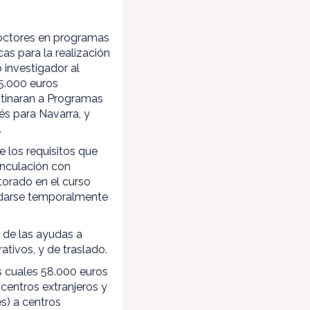
octores en programas
as para la realización
o investigador al
65.000 euros
stinaran a Programas
és para Navarra, y
.
 los requisitos que
vinculación con
torado en el curso
ladarse temporalmente
 de las ayudas a
tivos, y de traslado.
os cuales 58.000 euros
 centros extranjeros y
s) a centros