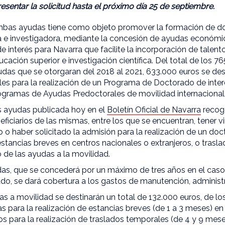
sentar la solicitud hasta el próximo día 25 de septiembre.
mbas ayudas tiene como objeto promover la formación de d
a e investigadora, mediante la concesión de ayudas económic
e interés para Navarra que facilite la incorporación de talent
cación superior e investigación científica. Del total de los 7
udas que se otorgaran del 2018 al 2021, 633.000 euros se de
es para la realización de un Programa de Doctorado de inter
ogramas de Ayudas Predoctorales de movilidad internacional
s ayudas publicada hoy en el
Boletín Oficial de Navarra
recoge
eficiarios de las mismas, entre los que se encuentran, tener 
o o haber solicitado la admisión para la realización de un doc
estancias breves en centros nacionales o extranjeros, o tras
o de las ayudas a la movilidad.
das, que se concederá por un máximo de tres años en el caso
o, se dará cobertura a los gastos de manutención, administra
as a movilidad se destinarán un total de 132.000 euros, de l
as para la realización de estancias breves (de 1 a 3 meses) en
os para la realización de traslados temporales (de 4 y 9 mese