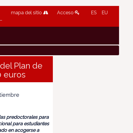
mapa del sitio
Acceso
ES
EU
del Plan de
0 euros
ptiembre
das predoctorales para
ional para estudiantes
sado en acogerse a