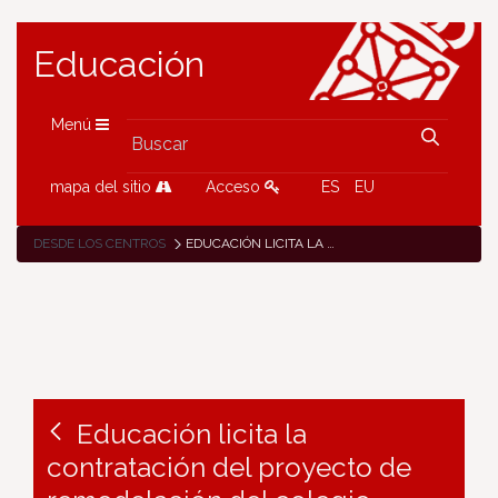
Educación
Menú
mapa del sitio
Acceso
ES
EU
DESDE LOS CENTROS
EDUCACIÓN LICITA LA CONTRATACIÓN DEL PROYECTO DE REMODELACIÓN DEL COLEGIO PÚBLICO LAS AMÉSCOAS DE ZUDAIRE
Educación licita la
contratación del proyecto de