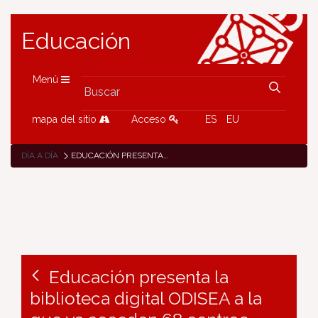
Educación
Menú
mapa del sitio
Acceso
ES
EU
DÍA A DÍA
EDUCACIÓN PRESENTA LA BIBLIOTECA DIGITAL ODISEA A LA QUE YA ACCEDEN 68 CENTROS EDUCATIVOS PÚBLICOS
Educación presenta la
biblioteca digital ODISEA a la