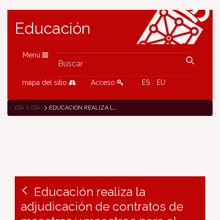
Educación
Menú
mapa del sitio
Acceso
ES
EU
DÍA A DÍA
EDUCACIÓN REALIZA LA ADJUDICACIÓN DE CONTRATOS DE MAESTRAS Y MAESTROS PARA EL CURSO 2025-2026 CON 1.320 CONTRATOS Y CUATRO PLAZAS SIN CUBRIR
Educación realiza la
adjudicación de contratos de