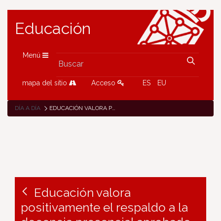
Educación
Menú
mapa del sitio
Acceso
ES
EU
DÍA A DÍA
EDUCACIÓN VALORA POSITIVAMENTE EL RESPALDO A LA DOCENCIA PRESENCIAL APROBADO EN LA CONFERENCIA SECTORIAL
Educación valora
positivamente el respaldo a la