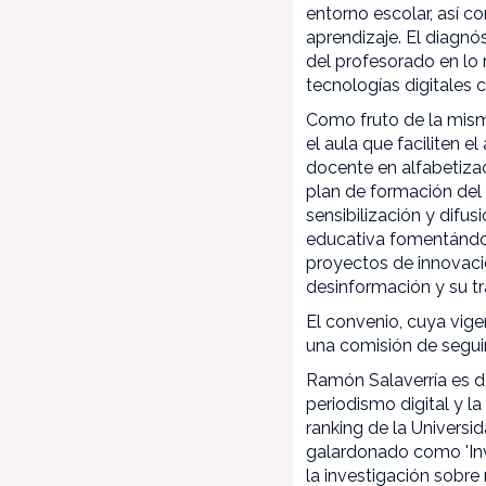
entorno escolar, así c
aprendizaje. El diagnó
del profesorado en lo r
tecnologías digitales 
Como fruto de la mism
el aula que faciliten 
docente en alfabetizac
plan de formación del
sensibilización y difu
educativa fomentándos
proyectos de innovaci
desinformación y su t
El convenio, cuya vige
una comisión de segui
Ramón Salaverría es d
periodismo digital y l
ranking de la Univers
galardonado como 'Inv
la investigación sobre