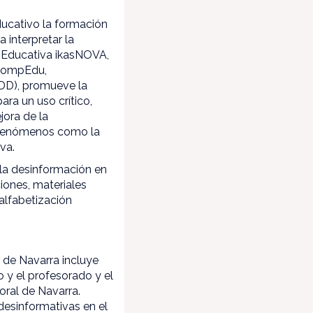
ducativo la formación
 interpretar la
n Educativa ikasNOVA,
gCompEdu,
DD), promueve la
ra un uso crítico,
jora de la
e fenómenos como la
va.
 la desinformación en
ciones, materiales
 alfabetización
 de Navarra incluye
 y el profesorado y el
oral de Navarra.
 desinformativas en el