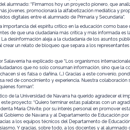
el alumnado: “Firmamos hoy un proyecto pionero, que anali
más jóvenes, promocionará la alfabetización mediática y pro
dos digitales entre el alumnado de Primaria y Secundaria”.
la importancia del espíritu crítico en la educación como base
tes de que una ciudadanía más crítica y más informada es l
La desinformación aleja a la ciudadanía de los asuntos públi
, al crear un relato de bloqueo que separa a los representante
sor Salaverría ha explicado que “Los organismos internacionale
iudadanos que no solo consuman información, sino que la c
rechacen si es falsa o dañina. (…) Gracias a este convenio, pon
sa red de conocimiento y experiencia. Nuestra colaboración 
quienes forman”.
tico de la Universidad de Navarra ha querido agradecer el im
 este proyecto: “Quiero terminar estas palabras con un agr
sidenta María Chivite, por su interés personal en promover es
 al Gobierno de Navarra y al Departamento de Educación por 
racias a los equipos técnicos del Departamento de Educación
siasmo. Y gracias, sobre todo, a los docentes y al alumnado 