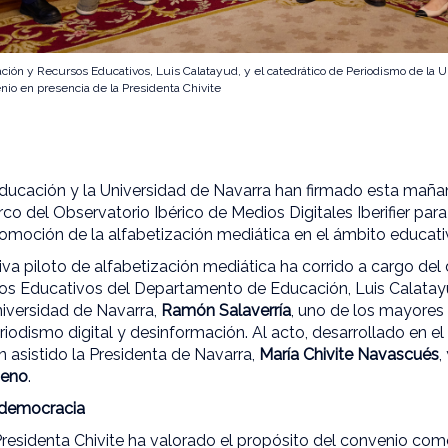
ización y Recursos Educativos, Luis Calatayud, y el catedrático de Periodismo de la
enio en presencia de la Presidenta Chivite
ucación y la Universidad de Navarra han firmado esta maña
o del Observatorio Ibérico de Medios Digitales Iberifier para e
romoción de la alfabetización mediática en el ámbito educati
tiva piloto de alfabetización mediática ha corrido a cargo del
cios Educativos del Departamento de Educación, Luis Calatayu
niversidad de Navarra,
Ramón Salaverría
, uno de los mayores
riodismo digital y desinformación. Al acto, desarrollado en el
n asistido la Presidenta de Navarra,
María Chivite Navascués
,
meno
.
 democracia
 Presidenta Chivite ha valorado el propósito del convenio co