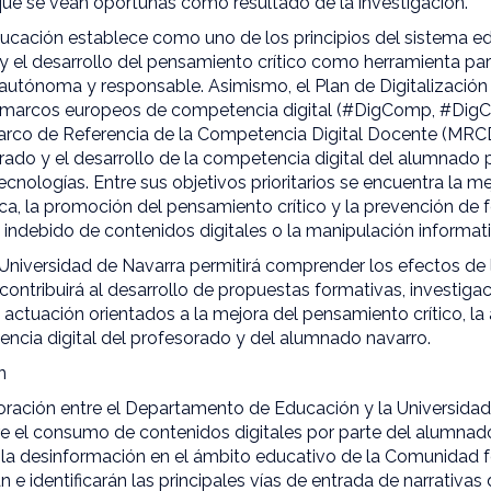
que se vean oportunas como resultado de la investigación.
ucación establece como uno de los principios del sistema e
y el desarrollo del pensamiento crítico como herramienta para
autónoma y responsable. Asimismo, el Plan de Digitalizació
s marcos europeos de competencia digital (#DigComp, #Di
rco de Referencia de la Competencia Digital Docente (MRC
ado y el desarrollo de la competencia digital del alumnado pa
ecnologías. Entre sus objetivos prioritarios se encuentra la me
ica, la promoción del pensamiento crítico y la prevención d
 indebido de contenidos digitales o la manipulación informati
 Universidad de Navarra permitirá comprender los efectos de
contribuirá al desarrollo de propuestas formativas, investiga
 actuación orientados a la mejora del pensamiento crítico, la
encia digital del profesorado y del alumnado navarro.
n
boración entre el Departamento de Educación y la Universidad
tre el consumo de contenidos digitales por parte del alumnado
 la desinformación en el ámbito educativo de la Comunidad f
 e identificarán las principales vías de entrada de narrativas