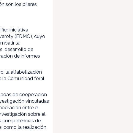
n son los pilares
er, iniciativa
rvaroty (EDMO), cuyo
mbatir la
s, desarrollo de
oración de informes
o, la alfabetización
e la Comunidad foral
cuadas de cooperación
nvestigación vinculadas
aboración entre el
nvestigación sobre el
as competencias del
sí como la realización