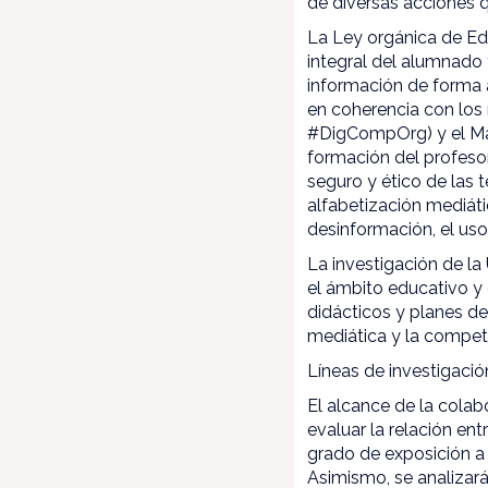
de diversas acciones 
La Ley orgánica de Ed
integral del alumnado 
información de forma 
en coherencia con lo
#DigCompOrg) y el Ma
formación del profesor
seguro y ético de las t
alfabetización mediát
desinformación, el uso
La investigación de la
el ámbito educativo y 
didácticos y planes de
mediática y la compet
Líneas de investigació
El alcance de la cola
evaluar la relación en
grado de exposición a
Asimismo, se analizarán