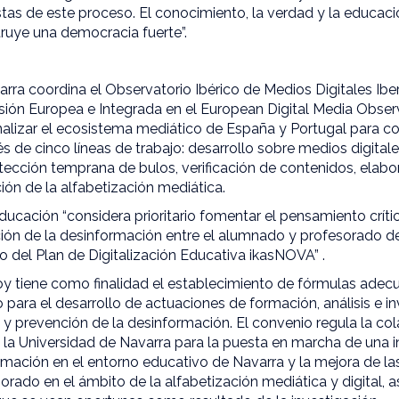
as de este proceso. El conocimiento, la verdad y la educació
ruye una democracia fuerte”.
ra coordina el Observatorio Ibérico de Medios Digitales Iberifi
isión Europea e Integrada en el European Digital Media Obse
analizar el ecosistema mediático de España y Portugal para co
s de cinco líneas de trabajo: desarrollo sobre medios digitale
tección temprana de bulos, verificación de contenidos, elab
ón de la alfabetización mediática.
cación “considera prioritario fomentar el pensamiento crític
ción de la desinformación entre el alumnado y profesorado d
o del Plan de Digitalización Educativa ikasNOVA” .
oy tiene como finalidad el establecimiento de fórmulas ade
 para el desarrollo de actuaciones de formación, análisis e i
o y prevención de la desinformación. El convenio regula la col
la Universidad de Navarra para la puesta en marcha de una i
rmación en el entorno educativo de Navarra y la mejora de l
rado en el ámbito de la alfabetización mediática y digital, a