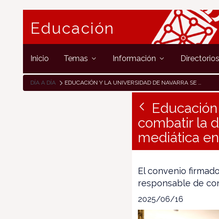
Educación
Inicio
Temas
Información
Directorio
DÍA A DÍA
EDUCACIÓN Y LA UNIVERSIDAD DE NAVARRA SE UNEN PARA COMBATIR LA DESINFORMACIÓN Y PROMOVER LA ALFABETIZACIÓN MEDIÁTICA EN EL ÁMBITO EDUCATIVO
Educación 
combatir la 
mediática en
El convenio firmad
responsable de con
2025/06/16