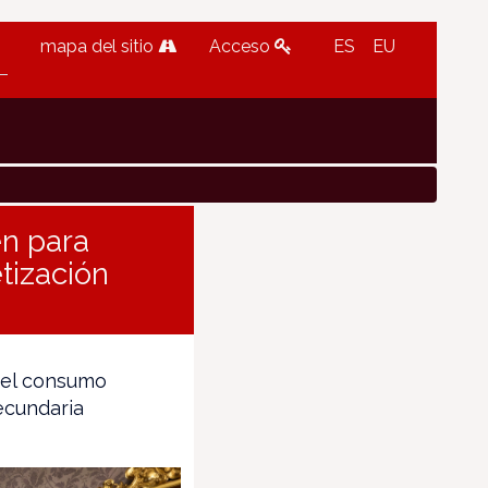
mapa del sitio
Acceso
ES
EU
en para
tización
 el consumo
ecundaria