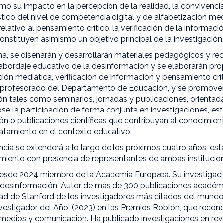
omo su impacto en la percepción de la realidad, la convivenci
stico del nivel de competencia digital y de alfabetización m
elativo al pensamiento crítico, la verificación de la informació
constituyen asimismo un objetivo principal de la investigación
a, se diseñarán y desarrollarán materiales pedagógicos y rec
el abordaje educativo de la desinformación y se elaborarán p
ión mediática, verificación de información y pensamiento crít
 profesorado del Departamento de Educación, y se promover
sión tales como seminarios, jornadas y publicaciones, orienta
e la participación de forma conjunta en investigaciones, est
ón o publicaciones científicas que contribuyan al conocimie
ratamiento en el contexto educativo.
ncia se extenderá a lo largo de los próximos cuatro años, es
miento con presencia de representantes de ambas institucio
esde 2024 miembro de la Academia Europæa. Su investigació
a desinformación. Autor de más de 300 publicaciones académic
idad de Stanford de los investigadores más citados del mund
estigador del Año' (2023) en los Premios Roblón, que recono
 medios y comunicación. Ha publicado investigaciones en revis