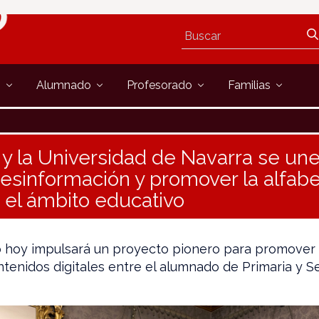
s
Alumnado
Profesorado
Familias
y la Universidad de Navarra se un
desinformación y promover la alfabe
 el ámbito educativo
o hoy impulsará un proyecto pionero para promover
tenidos digitales entre el alumnado de Primaria y S