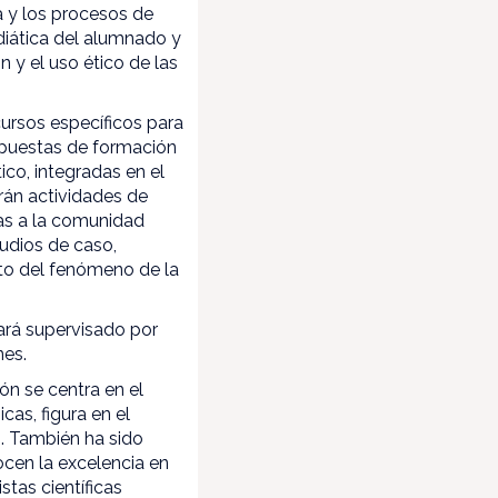
a y los procesos de
ediática del alumnado y
n y el uso ético de las
.
ursos específicos para
ropuestas de formación
ico, integradas en el
án actividades de
das a la comunidad
udios de caso,
nto del fenómeno de la
tará supervisado por
nes.
n se centra en el
as, figura en el
o. También ha sido
cen la excelencia en
tas científicas