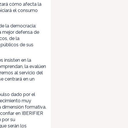
zará cómo afecta la
piciará el consumo
 de la democracia:
a mejor defensa de
cos, de la
s públicos de sus
s insisten en la
omprendan, la evalúen
dremos al servicio del
se centrará en un
pulso dado por el
adecimiento muy
ta dimensión formativa.
confiar en IBERIFIER
 por su
que serán los