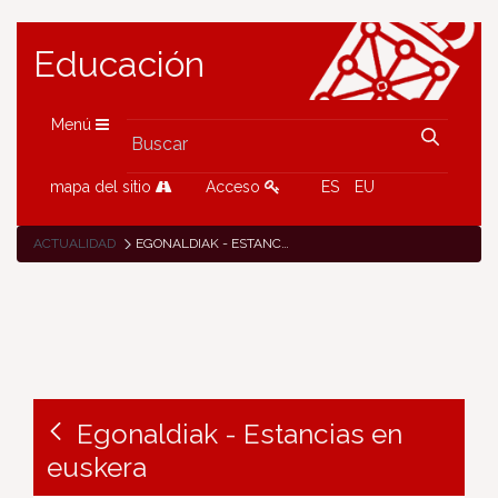
Educación
Menú
mapa del sitio
Acceso
ES
EU
ACTUALIDAD
EGONALDIAK - ESTANCIAS EN EUSKERA
Egonaldiak - Estancias en
euskera