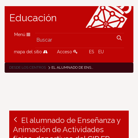
Educación
Menú
mapa del sitio
Acceso
ES
EU
DESDE LOS CENTROS
EL ALUMNADO DE ENSEÑANZA Y ANIMACIÓN DE ACTIVIDADES FÍSICO-DEPORTIVAS DEL CIP FP LUMBIER REALIZA VARIAS ACTIVIDADES DENTRO DEL PROYECTO ERASMUS+ “CREARTIVE GREEN MINDS"
El alumnado de Enseñanza y
Animación de Actividades