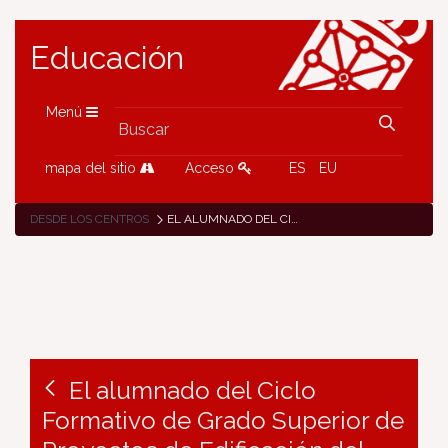
Educación
Menú
mapa del sitio
Acceso
ES
EU
DESDE LOS CENTROS
EL ALUMNADO DEL CICLO FORMATIVO DE GRADO SUPERIOR DE PROYECTOS DE EDIFICACIÓN DEL CENTRO VIRGEN DEL CAMINO,NOS MUESTRA A TRAVÉS DE UN VÍDEO SU PROYECTO FINAL
El alumnado del Ciclo
Formativo de Grado Superior de