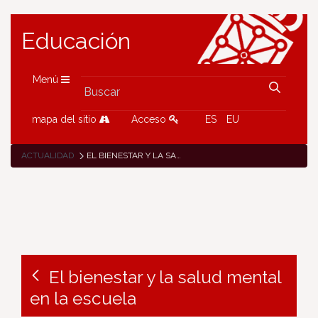
Educación
Menú
mapa del sitio
Acceso
ES
EU
ACTUALIDAD
EL BIENESTAR Y LA SALUD MENTAL EN LA ESCUELA
El bienestar y la salud mental
en la escuela